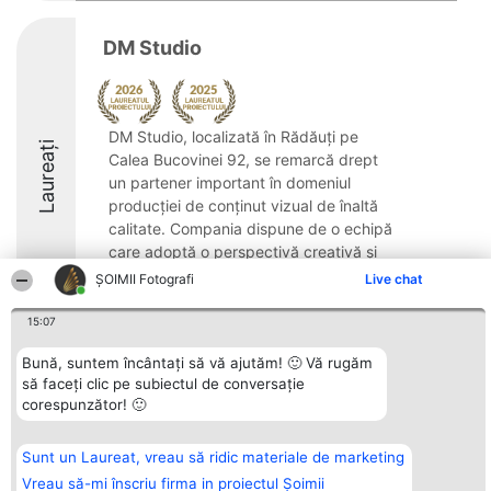
DM Studio
DM Studio, localizată în Rădăuți pe
Laureați
Calea Bucovinei 92, se remarcă drept
un partener important în domeniul
producției de conținut vizual de înaltă
calitate. Compania dispune de o echipă
care adoptă o perspectivă creativă și
manifestă profesionalism ...
ȘOIMII Fotografi
Live chat
8.3
15:07
Bună, suntem încântați să vă ajutăm! 🙂 Vă rugăm
să faceți clic pe subiectul de conversație
Organizator Ranking
Plebiscyt
Contact
corespunzător! 🙂
BRIGHT SOLUTIONS BR SRL
Câștigătorii
Contact
Aleea Timisul De Sus 2 Bl. A30
Lista Tuturor
Sc. A Et. 4 Ap. 13 Cod 061952
Laureaților
Sunt un Laureat, vreau să ridic materiale de marketing
București
Reguli
CUI 36737675
Statut
Vreau să-mi înscriu firma in proiectul Șoimii