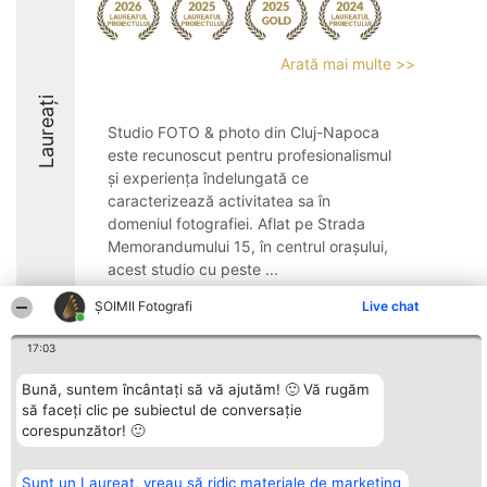
Arată mai multe >>
Laureați
Studio FOTO & photo din Cluj-Napoca
este recunoscut pentru profesionalismul
și experiența îndelungată ce
caracterizează activitatea sa în
domeniul fotografiei. Aflat pe Strada
Memorandumului 15, în centrul orașului,
acest studio cu peste ...
9.6
ȘOIMII Fotografi
Live chat
17:03
Organizator Ranking
Plebiscyt
Contact
Bună, suntem încântați să vă ajutăm! 🙂 Vă rugăm
BRIGHT SOLUTIONS BR SRL
Câștigătorii
Contact
să faceți clic pe subiectul de conversație
Aleea Timisul De Sus 2 Bl. A30
Lista Tuturor
corespunzător! 🙂
Sc. A Et. 4 Ap. 13 Cod 061952
Laureaților
București
Reguli
CUI 36737675
Statut
Sunt un Laureat, vreau să ridic materiale de marketing
tel: +40 770 990 492
Politica de