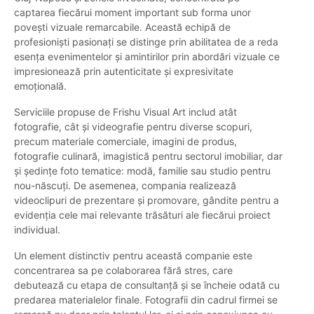
captarea fiecărui moment important sub forma unor
povești vizuale remarcabile. Această echipă de
profesioniști pasionați se distinge prin abilitatea de a reda
esența evenimentelor și amintirilor prin abordări vizuale ce
impresionează prin autenticitate și expresivitate
emoțională.
Serviciile propuse de Frishu Visual Art includ atât
fotografie, cât și videografie pentru diverse scopuri,
precum materiale comerciale, imagini de produs,
fotografie culinară, imagistică pentru sectorul imobiliar, dar
și ședințe foto tematice: modă, familie sau studio pentru
nou-născuți. De asemenea, compania realizează
videoclipuri de prezentare și promovare, gândite pentru a
evidenția cele mai relevante trăsături ale fiecărui proiect
individual.
Un element distinctiv pentru această companie este
concentrarea sa pe colaborarea fără stres, care
debutează cu etapa de consultanță și se încheie odată cu
predarea materialelor finale. Fotografii din cadrul firmei se