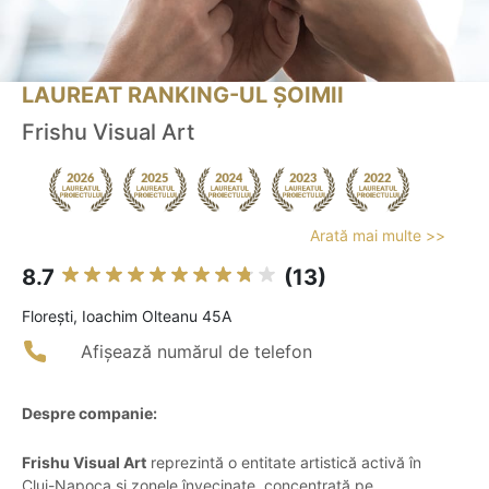
LAUREAT RANKING-UL ȘOIMII
Frishu Visual Art
Arată mai multe >>
8.7
(13)
Floreşti, Ioachim Olteanu 45A
Afișează numărul de telefon
Despre companie:
Frishu Visual Art
reprezintă o entitate artistică activă în
Cluj-Napoca și zonele învecinate, concentrată pe