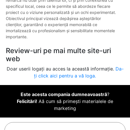
remarcă nu doar prin talentul lor, ci și prin conexiunea cu
specificul local, ceea ce le permite să abordeze fiecare
proiect cu o viziune personalizată și un ochi experimentat.
Obiectivul principal vizează depășirea așteptărilor
clienților, garantând o experiență memorabilă ce
imortalizează cu profesionalism și sensibilitate momentele
importante.
Review-uri pe mai multe site-uri
web
Doar userii logați au acces la această informație.
Da-
ți click aici pentru a vă loga.
Este acesta compania dumneavoastră
?
Felicitări!
Aă cum să primești materialele de
marketing