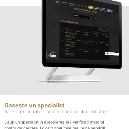
Gasește un specialist
Ranking-ul îi adună pe cei mai buni din industrie
Cauți un specialist in apropierea ta? Verificați motorul
nostru de căutare. Folosiți doar cele mai bune servicii!