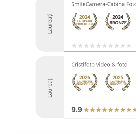
SmileCamera-Cabina Fot
Laureați
Cristifoto video & foto
Laureați
9.9