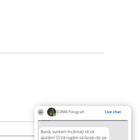
ȘOIMII Fotografi
Live chat
22:53
Bună, suntem încântați să vă
ajutăm! 🙂 Vă rugăm să faceți clic pe