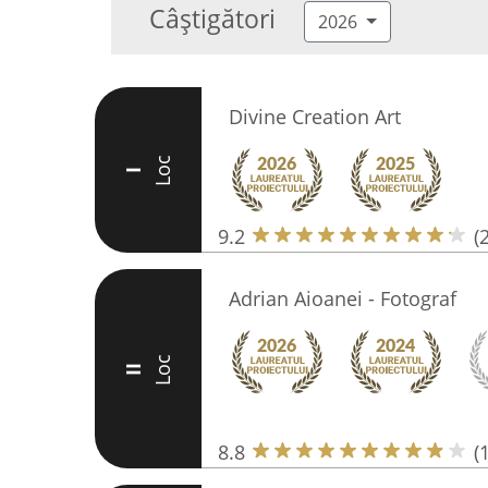
Câștigători
2026
Divine Creation Art
Loc
I
9.2
(
Adrian Aioanei - Fotograf
Loc
II
8.8
(