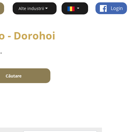
Login
Alte industrii
o - Dorohoi
.
Căutare