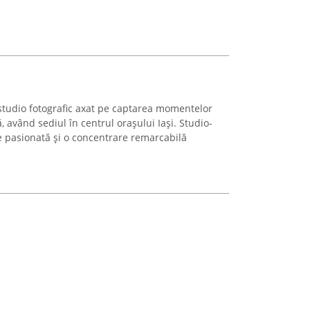
studio fotografic axat pe captarea momentelor
ă, având sediul în centrul orașului Iași. Studio-
re pasionată și o concentrare remarcabilă