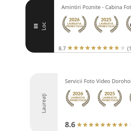
Amintiri Poznite - Cabina Fo
Loc
III
8.7
(
Servicii Foto Video Doroho
Laureați
8.6