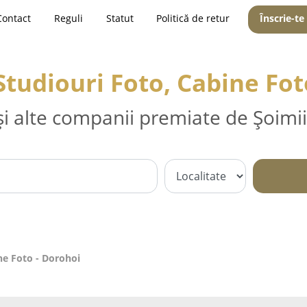
Contact
Reguli
Statut
Politică de retur
Înscrie-te
 Studiouri Foto, Cabine Fot
și alte companii premiate de Șoimii
ne Foto - Dorohoi