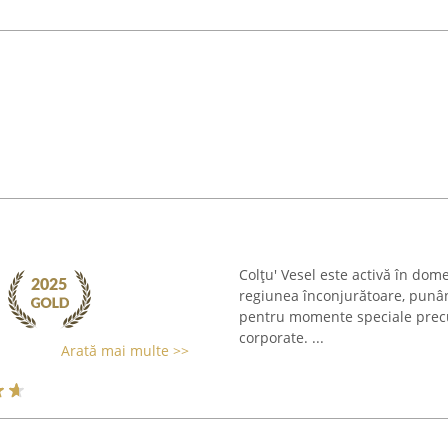
Colțu' Vesel este activă în dom
regiunea înconjurătoare, punân
pentru momente speciale precum
corporate. ...
Arată mai multe >>