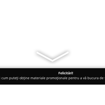
Felicitări!
ți cum puteți obține materiale promoționale pentru a vă bucura d
e Foto - Piatra Neamţ
Rodan Photography