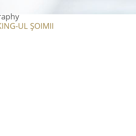
raphy
ING-UL ȘOIMII