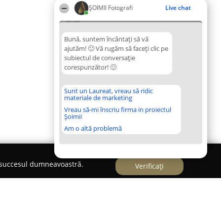
ȘOIMII Fotografi
Live chat
07:00
Bună, suntem încântați să vă
ajutăm! 🙂 Vă rugăm să faceți clic pe
subiectul de conversație
corespunzător! 🙂
Sunt un Laureat, vreau să ridic
materiale de marketing
Vreau să-mi înscriu firma in proiectul
Șoimii
Am o altă problemă
e succesul dumneavoastră.
Verificați