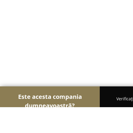
Este acesta compania
Verifica
dumneavoastră?
Șoimii Fotografi
Fotografi, Studiouri Foto, Cabin