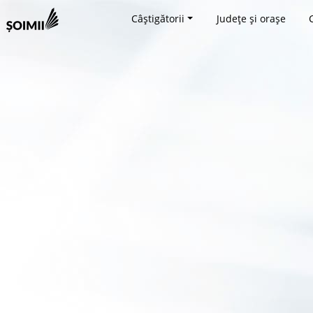
Câștigătorii
Județe și orașe