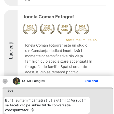
Ionela Coman Fotograf
Arată mai multe >>
Laureați
Ionela Coman Fotograf este un studio
din Constanța dedicat imortalizării
momentelor semnificative din viața
familiilor, cu o specializare accentuată în
fotografia de familie. Spațiul creat de
acest studio se remarcă printr-o
abordare empatică ...
ȘOIMII Fotografi
Live chat
10
18:36
Bună, suntem încântați să vă ajutăm! 🙂 Vă rugăm
Organizator Ranking
Plebiscyt
Contact
să faceți clic pe subiectul de conversație
BRIGHT SOLUTIONS BR SRL
Câștigătorii
Contact
corespunzător! 🙂
Aleea Timisul De Sus 2 Bl. A30
Lista Tuturor