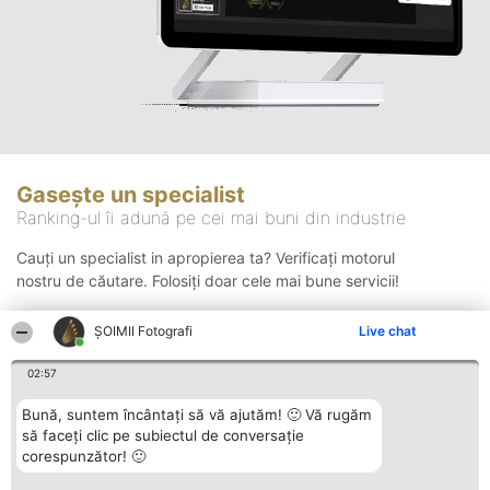
Gasește un specialist
Ranking-ul îi adună pe cei mai buni din industrie
Cauți un specialist in apropierea ta? Verificați motorul
nostru de căutare. Folosiți doar cele mai bune servicii!
ȘOIMII Fotografi
Live chat
Căutare
02:57
Bună, suntem încântați să vă ajutăm! 🙂 Vă rugăm
să faceți clic pe subiectul de conversație
corespunzător! 🙂