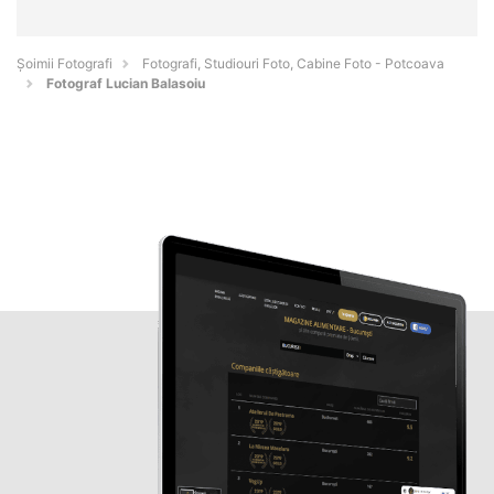
Șoimii Fotografi
Fotografi, Studiouri Foto, Cabine Foto - Potcoava
Fotograf Lucian Balasoiu