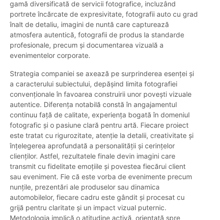
gamă diversificată de servicii fotografice, incluzând
portrete încărcate de expresivitate, fotografii auto cu grad
înalt de detaliu, imagini de nuntă care capturează
atmosfera autentică, fotografii de produs la standarde
profesionale, precum și documentarea vizuală a
evenimentelor corporate.
Strategia companiei se axează pe surprinderea esenței și
a caracterului subiectului, depășind limita fotografiei
convenționale în favoarea construirii unor povești vizuale
autentice. Diferența notabilă constă în angajamentul
continuu față de calitate, experiența bogată în domeniul
fotografic și o pasiune clară pentru artă. Fiecare proiect
este tratat cu rigurozitate, atenție la detalii, creativitate și
înțelegerea aprofundată a personalității și cerințelor
clienților. Astfel, rezultatele finale devin imagini care
transmit cu fidelitate emoțiile și povestea fiecărui client
sau eveniment. Fie că este vorba de evenimente precum
nunțile, prezentări ale produselor sau dinamica
automobilelor, fiecare cadru este gândit și procesat cu
grijă pentru claritate și un impact vizual puternic.
Metodologia implică o atitudine activă, orientată spre