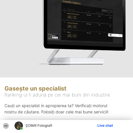
Gasește un specialist
Ranking-ul îi adună pe cei mai buni din industrie
Cauți un specialist in apropierea ta? Verificați motorul
nostru de căutare. Folosiți doar cele mai bune servicii!
ȘOIMII Fotografi
Live chat
Căutare