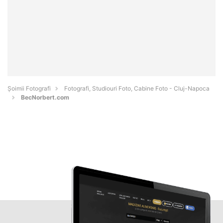
Șoimii Fotografi
Fotografi, Studiouri Foto, Cabine Foto - Cluj-Napoca
BecNorbert.com