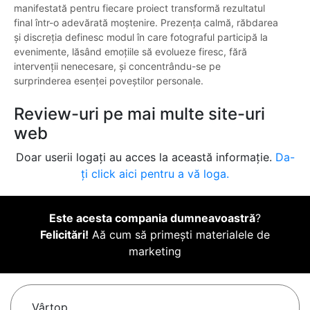
manifestată pentru fiecare proiect transformă rezultatul
final într-o adevărată moștenire. Prezența calmă, răbdarea
și discreția definesc modul în care fotograful participă la
evenimente, lăsând emoțiile să evolueze firesc, fără
intervenții nenecesare, și concentrându-se pe
surprinderea esenței poveștilor personale.
Review-uri pe mai multe site-uri
web
Doar userii logați au acces la această informație.
Da-
ți click aici pentru a vă loga.
Este acesta compania dumneavoastră
?
Felicitări!
Aă cum să primești materialele de
marketing
Vârtop