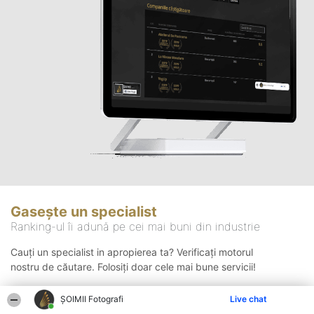
Gasește un specialist
Ranking-ul îi adună pe cei mai buni din industrie
Cauți un specialist in apropierea ta? Verificați motorul
nostru de căutare. Folosiți doar cele mai bune servicii!
ȘOIMII Fotografi
Live chat
Căutare