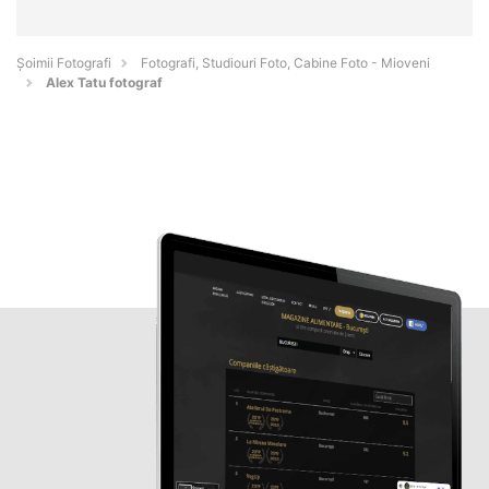
Șoimii Fotografi
Fotografi, Studiouri Foto, Cabine Foto - Mioveni
Alex Tatu fotograf