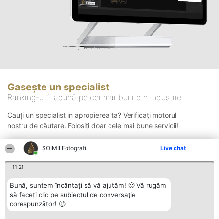
Gasește un specialist
Ranking-ul îi adună pe cei mai buni din industrie
Cauți un specialist in apropierea ta? Verificați motorul
nostru de căutare. Folosiți doar cele mai bune servicii!
ȘOIMII Fotografi
Live chat
Căutare
11:21
Bună, suntem încântați să vă ajutăm! 🙂 Vă rugăm
să faceți clic pe subiectul de conversație
corespunzător! 🙂