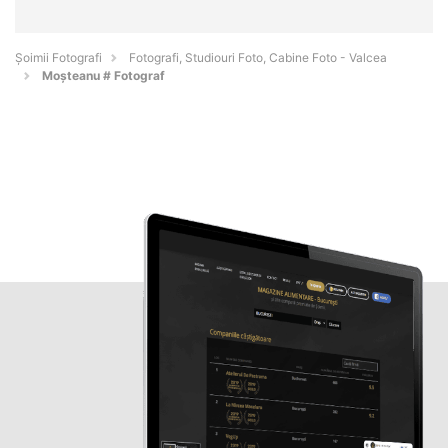
Șoimii Fotografi
Fotografi, Studiouri Foto, Cabine Foto - Valcea
Moșteanu # Fotograf