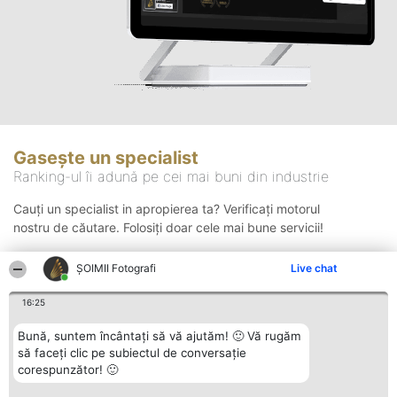
Gasește un specialist
Ranking-ul îi adună pe cei mai buni din industrie
Cauți un specialist in apropierea ta? Verificați motorul
nostru de căutare. Folosiți doar cele mai bune servicii!
ȘOIMII Fotografi
Live chat
Căutare
16:25
Bună, suntem încântați să vă ajutăm! 🙂 Vă rugăm
să faceți clic pe subiectul de conversație
corespunzător! 🙂