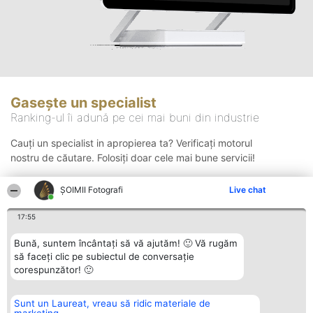
Gasește un specialist
Ranking-ul îi adună pe cei mai buni din industrie
Cauți un specialist in apropierea ta? Verificați motorul
nostru de căutare. Folosiți doar cele mai bune servicii!
ȘOIMII Fotografi
Live chat
Căutare
17:55
Bună, suntem încântați să vă ajutăm! 🙂 Vă rugăm
să faceți clic pe subiectul de conversație
corespunzător! 🙂
Sunt un Laureat, vreau să ridic materiale de
Organizator Ranking
Plebiscyt
Contact