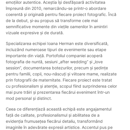
emoțiilor autentice. Aceștia își desfășoară activitatea
împreună din 2010, remarcându-se printr-o abordare
coerentă și originală pentru fiecare proiect fotografic. Încă
de la debut, și-au propus să transforme cele mai
semnificative momente din viețile oamenilor în amintiri
vizuale expresive și de durată.
Specializarea echipei Ioana Herman este diversificată,
incluzând numeroase tipuri de evenimente sau etape
importante din viață. Portofoliul companiei acoperă
fotografia de nuntă, sesiuni „after wedding” și „love
session”, documentarea botezurilor, precum și ședințe
pentru familii, copii, nou-născuți și viitoare mame, realizate
prin fotografii de maternitate. Fiecare proiect este tratat
cu profesionalism și atenție, scopul fiind surprinderea celor
mai pure trăiri și prezentarea fiecărui eveniment într-un
mod personal și distinct.
Ceea ce diferențiază această echipă este angajamentul
față de calitate, profesionalismul și abilitatea de a
evidenția frumusețea fiecărui detaliu, transformând
imaginile în adevărate expresii artistice. Accentul pus pe