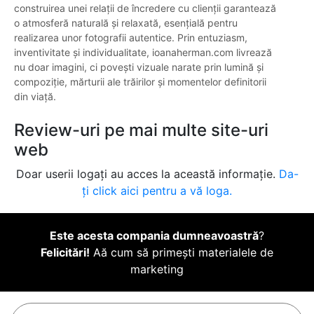
construirea unei relații de încredere cu clienții garantează
o atmosferă naturală și relaxată, esențială pentru
realizarea unor fotografii autentice. Prin entuziasm,
inventivitate și individualitate, ioanaherman.com livrează
nu doar imagini, ci povești vizuale narate prin lumină și
compoziție, mărturii ale trăirilor și momentelor definitorii
din viață.
Review-uri pe mai multe site-uri
web
Doar userii logați au acces la această informație.
Da-
ți click aici pentru a vă loga.
Este acesta compania dumneavoastră
?
Felicitări!
Aă cum să primești materialele de
marketing