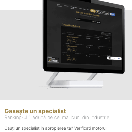
Gasește un specialist
Ranking-ul îi adună pe cei mai buni din industrie
Cauți un specialist in apropierea ta? Verificați motorul