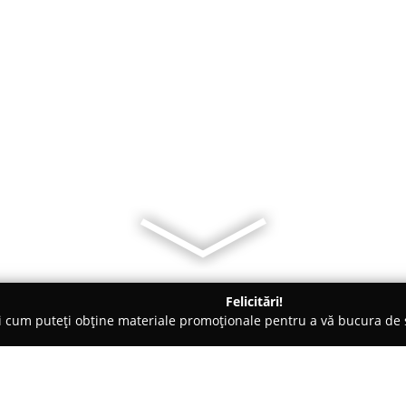
Felicitări!
ți cum puteți obține materiale promoționale pentru a vă bucura d
 Foto - Bucureşti
Alina Muresan - Colours of Life Photography