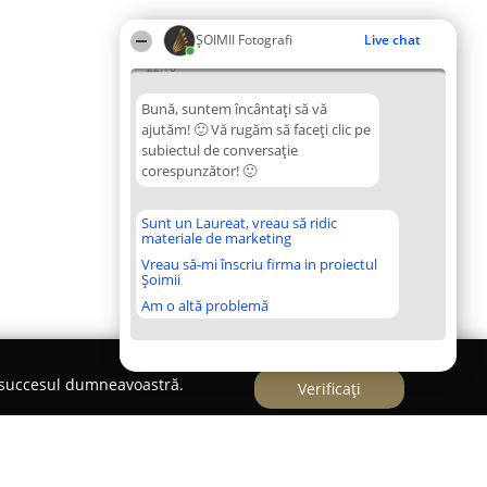
ȘOIMII Fotografi
Live chat
22:10
Bună, suntem încântați să vă
ajutăm! 🙂 Vă rugăm să faceți clic pe
subiectul de conversație
corespunzător! 🙂
Sunt un Laureat, vreau să ridic
materiale de marketing
Vreau să-mi înscriu firma in proiectul
Șoimii
Am o altă problemă
e succesul dumneavoastră.
Verificați