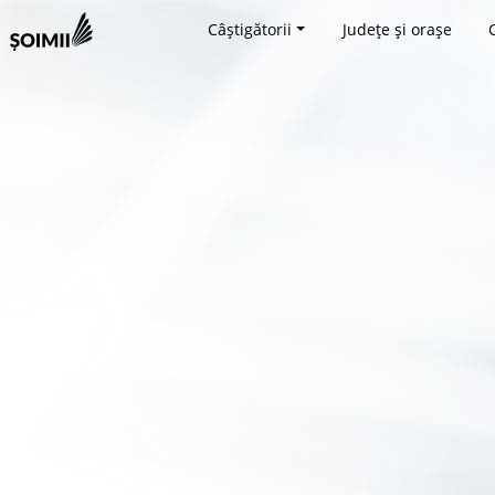
Câștigătorii
Județe și orașe