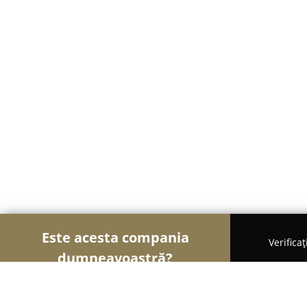
Este acesta compania
Verifica
dumneavoastră?
Șoimii Fotografi
Fotografi, Studiouri Foto, Cabine