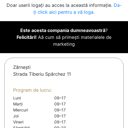
Doar userii logați au acces la această informație.
Da-
ți click aici pentru a vă loga.
Este acesta compania dumneavoastră
?
Felicitări!
Aă cum să primești materialele de
marketing
Zărneşti
Strada Tiberiu Spârchez 11
Program de lucru:
Luni
09–17
Marți
09–17
Miercuri
09–17
Joi
09–17
Vineri
09–17
Sâmbătă
09–23