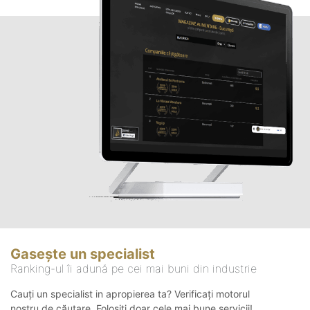
Gasește un specialist
Ranking-ul îi adună pe cei mai buni din industrie
Cauți un specialist in apropierea ta? Verificați motorul
nostru de căutare. Folosiți doar cele mai bune servicii!