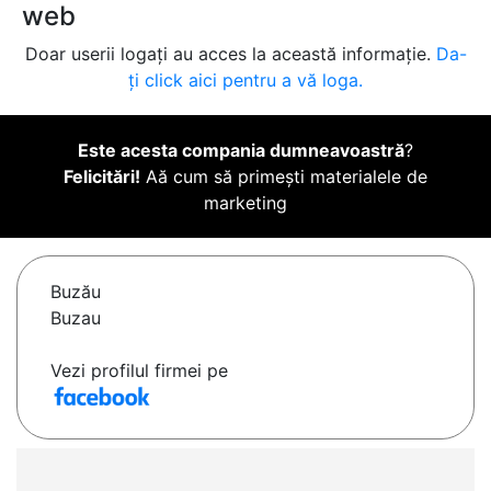
web
Doar userii logați au acces la această informație.
Da-
ți click aici pentru a vă loga.
Este acesta compania dumneavoastră
?
Felicitări!
Aă cum să primești materialele de
marketing
Buzău
Buzau
Vezi profilul firmei pe