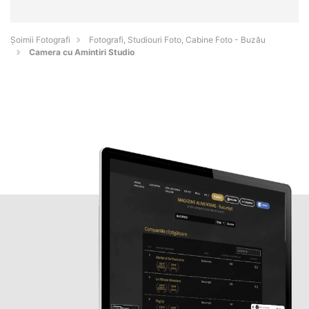
Șoimii Fotografi
Fotografi, Studiouri Foto, Cabine Foto - Buzău
Camera cu Amintiri Studio