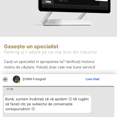
Gasește un specialist
Ranking-ul îi adună pe cei mai buni din industrie
Cauți un specialist in apropierea ta? Verificați motorul
nostru de căutare. Folosiți doar cele mai bune servicii!
ȘOIMII Fotografi
Live chat
Căutare
17:25
Bună, suntem încântați să vă ajutăm! 🙂 Vă rugăm
să faceți clic pe subiectul de conversație
corespunzător! 🙂