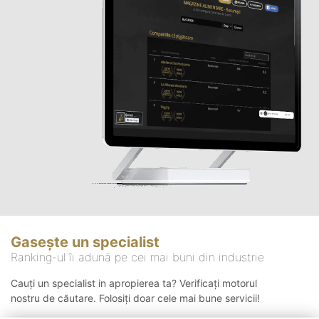
Gasește un specialist
Ranking-ul îi adună pe cei mai buni din industrie
Cauți un specialist in apropierea ta? Verificați motorul
nostru de căutare. Folosiți doar cele mai bune servicii!