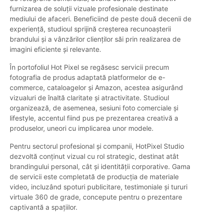
furnizarea de soluții vizuale profesionale destinate
mediului de afaceri. Beneficiind de peste două decenii de
experiență, studioul sprijină creșterea recunoașterii
brandului și a vânzărilor clienților săi prin realizarea de
imagini eficiente și relevante.
În portofoliul Hot Pixel se regăsesc servicii precum
fotografia de produs adaptată platformelor de e-
commerce, cataloagelor și Amazon, acestea asigurând
vizualuri de înaltă claritate și atractivitate. Studioul
organizează, de asemenea, sesiuni foto comerciale și
lifestyle, accentul fiind pus pe prezentarea creativă a
produselor, uneori cu implicarea unor modele.
Pentru sectorul profesional și companii, HotPixel Studio
dezvoltă conținut vizual cu rol strategic, destinat atât
brandingului personal, cât și identității corporative. Gama
de servicii este completată de producția de materiale
video, incluzând spoturi publicitare, testimoniale și tururi
virtuale 360 de grade, concepute pentru o prezentare
captivantă a spațiilor.