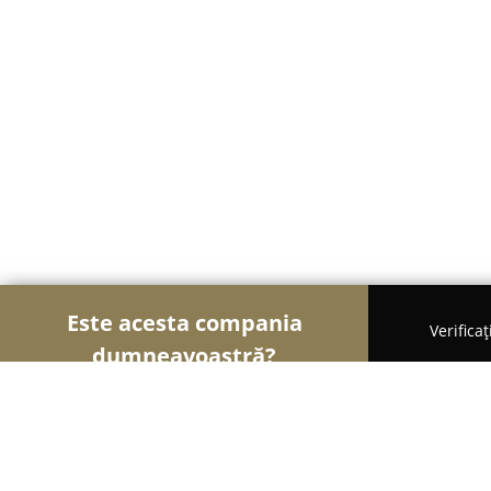
Este acesta compania
Verifica
dumneavoastră?
Șoimii Fotografi
Fotografi, Studiouri Foto, Cabine