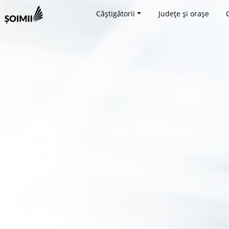
Câștigătorii
Județe și orașe