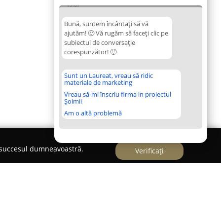
19:07
Bună, suntem încântați să vă
ajutăm! 🙂 Vă rugăm să faceți clic pe
subiectul de conversație
corespunzător! 🙂
Sunt un Laureat, vreau să ridic
materiale de marketing
Vreau să-mi înscriu firma in proiectul
Șoimii
Am o altă problemă
e succesul dumneavoastră.
Verificați