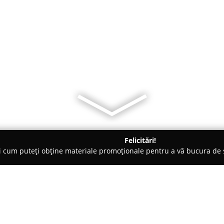
Felicitări!
ți cum puteți obține materiale promoționale pentru a vă bucura d
 Foto - Bucureşti
Fotodex