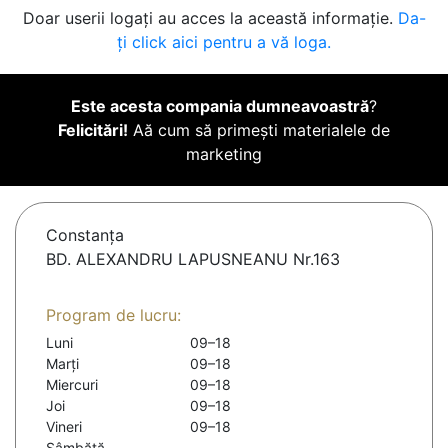
Doar userii logați au acces la această informație.
Da-
ți click aici pentru a vă loga.
Este acesta compania dumneavoastră
?
Felicitări!
Aă cum să primești materialele de
marketing
Constanţa
BD. ALEXANDRU LAPUSNEANU Nr.163
Program de lucru:
Luni
09–18
Marți
09–18
Miercuri
09–18
Joi
09–18
Vineri
09–18
Sâmbătă
-