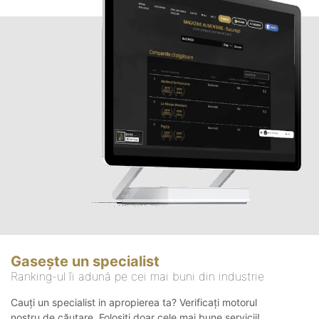
Gasește un specialist
Ranking-ul îi adună pe cei mai buni din industrie
Cauți un specialist in apropierea ta? Verificați motorul
nostru de căutare. Folosiți doar cele mai bune servicii!