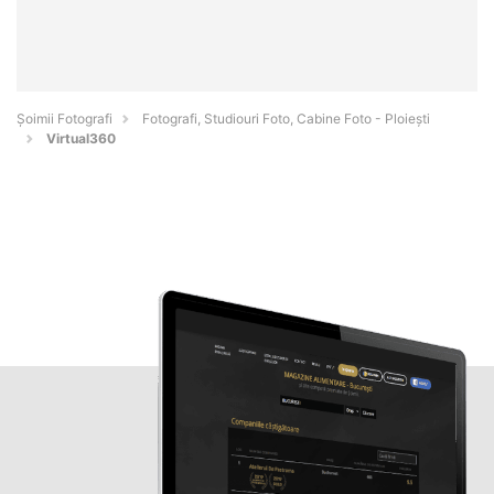
Șoimii Fotografi
Fotografi, Studiouri Foto, Cabine Foto - Ploieşti
Virtual360