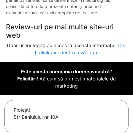
permit partenerilor să se diferențieze în mediul digital,
consolidând totodată prezența online și aducând
elemente vizuale cât mai apropiate de realitate.
Review-uri pe mai multe site-uri
web
Doar userii logați au acces la această informație.
Da-
ți click aici pentru a vă loga.
Este acesta compania dumneavoastră
?
Felicitări!
Aă cum să primești materialele de
marketing
Ploieşti
Str Bahluiului nr 10A