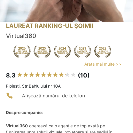
LAUREAT RANKING-UL ȘOIMII
Virtual360
Arată mai multe >>
8.3
(10)
Ploieşti, Str Bahluiului nr 10A
Afișează numărul de telefon
Despre companie:
Virtual360
operează ca o agenție de top axată pe
furnizarea unor soluții vizuale inovatoare și are sediul în