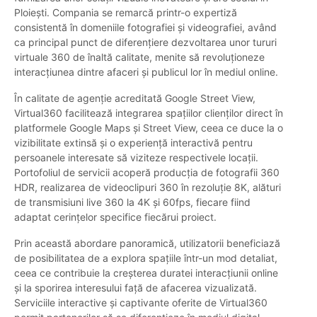
Ploiești. Compania se remarcă printr-o expertiză
consistentă în domeniile fotografiei și videografiei, având
ca principal punct de diferențiere dezvoltarea unor tururi
virtuale 360 de înaltă calitate, menite să revoluționeze
interacțiunea dintre afaceri și publicul lor în mediul online.
În calitate de agenție acreditată Google Street View,
Virtual360 facilitează integrarea spațiilor clienților direct în
platformele Google Maps și Street View, ceea ce duce la o
vizibilitate extinsă și o experiență interactivă pentru
persoanele interesate să viziteze respectivele locații.
Portofoliul de servicii acoperă producția de fotografii 360
HDR, realizarea de videoclipuri 360 în rezoluție 8K, alături
de transmisiuni live 360 la 4K și 60fps, fiecare fiind
adaptat cerințelor specifice fiecărui proiect.
Prin această abordare panoramică, utilizatorii beneficiază
de posibilitatea de a explora spațiile într-un mod detaliat,
ceea ce contribuie la creșterea duratei interacțiunii online
și la sporirea interesului față de afacerea vizualizată.
Serviciile interactive și captivante oferite de Virtual360