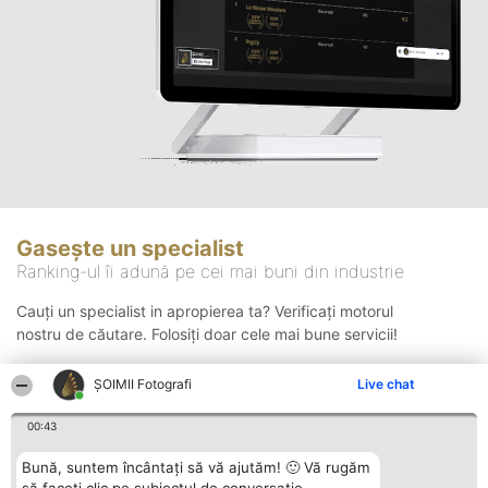
Gasește un specialist
Ranking-ul îi adună pe cei mai buni din industrie
Cauți un specialist in apropierea ta? Verificați motorul
nostru de căutare. Folosiți doar cele mai bune servicii!
ȘOIMII Fotografi
Live chat
Căutare
00:43
Bună, suntem încântați să vă ajutăm! 🙂 Vă rugăm