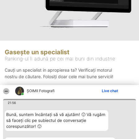
Gasește un specialist
Ranking-ul îi adună pe cei mai buni din industrie
Cauți un specialist in apropierea ta? Verificați motorul
nostru de căutare. Folosiți doar cele mai bune servicii!
ȘOIMII Fotografi
Live chat
Căutare
21:56
Bună, suntem încântați să vă ajutăm! 🙂 Vă rugăm
să faceți clic pe subiectul de conversație
corespunzător! 🙂