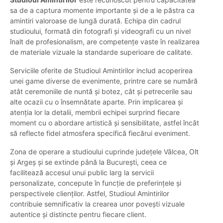
sa de a captura momente importante și de a le păstra ca
amintiri valoroase de lungă durată. Echipa din cadrul
studioului, formată din fotografi și videografi cu un nivel
înalt de profesionalism, are competențe vaste în realizarea
de materiale vizuale la standarde superioare de calitate.
Serviciile oferite de Studioul Amintirilor includ acoperirea
unei game diverse de evenimente, printre care se numără
atât ceremoniile de nuntă și botez, cât și petrecerile sau
alte ocazii cu o însemnătate aparte. Prin implicarea și
atenția lor la detalii, membrii echipei surprind fiecare
moment cu o abordare artistică și sensibilitate, astfel încât
să reflecte fidel atmosfera specifică fiecărui eveniment.
Zona de operare a studioului cuprinde județele Vâlcea, Olt
și Argeș și se extinde până la București, ceea ce
facilitează accesul unui public larg la servicii
personalizate, concepute în funcție de preferințele și
perspectivele clienților. Astfel, Studioul Amintirilor
contribuie semnificativ la crearea unor povești vizuale
autentice și distincte pentru fiecare client.