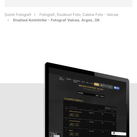
Șoimii Fotografi
Fotografi, Studiouri Foto, Cabine Foto - Valcea
Studioul Amintirilor - Fotograf Valcea, Arges, Olt