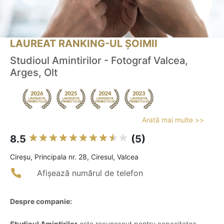
LAUREAT RANKING-UL ȘOIMII
Studioul Amintirilor - Fotograf Valcea,
Arges, Olt
Arată mai multe >>
8.5
(5)
Cireşu, Principala nr. 28, Ciresul, Valcea
Afișează numărul de telefon
Despre companie:
Studioul Amintirilor
este recunoscut pentru capacitatea