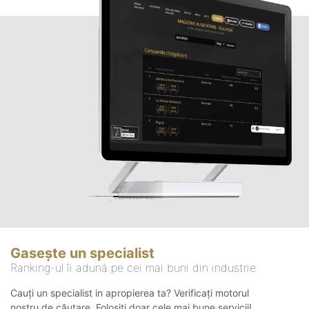
Gasește un specialist
Ranking-ul îi adună pe cei mai buni din industrie
Cauți un specialist in apropierea ta? Verificați motorul
nostru de căutare. Folosiți doar cele mai bune servicii!