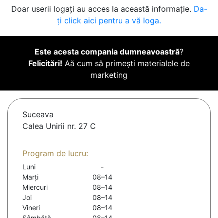
Doar userii logați au acces la această informație.
Da-
ți click aici pentru a vă loga.
Este acesta compania dumneavoastră
?
Felicitări!
Aă cum să primești materialele de
marketing
Suceava
Calea Unirii nr. 27 C
Program de lucru:
Luni
-
Marți
08–14
Miercuri
08–14
Joi
08–14
Vineri
08–14
Sâmbătă
08–14