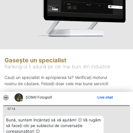
Gasește un specialist
Ranking-ul îi adună pe cei mai buni din industrie
Cauți un specialist in apropierea ta? Verificați motorul
nostru de căutare. Folosiți doar cele mai bune servicii!
ȘOIMII Fotografi
Live chat
Căutare
07:14
Bună, suntem încântați să vă ajutăm! 🙂 Vă rugăm
să faceți clic pe subiectul de conversație
corespunzător! 🙂