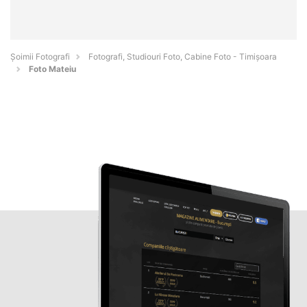
Șoimii Fotografi
Fotografi, Studiouri Foto, Cabine Foto - Timişoara
Foto Mateiu