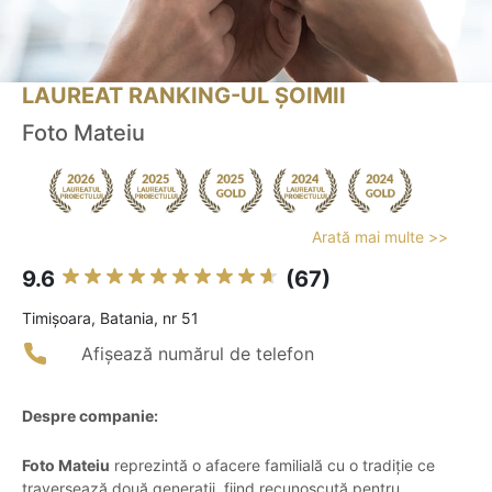
LAUREAT RANKING-UL ȘOIMII
Foto Mateiu
Arată mai multe >>
9.6
(67)
Timişoara, Batania, nr 51
Afișează numărul de telefon
Despre companie:
Foto Mateiu
reprezintă o afacere familială cu o tradiție ce
traversează două generații, fiind recunoscută pentru