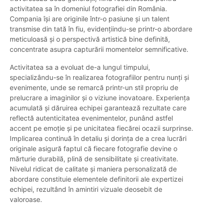
activitatea sa în domeniul fotografiei din România.
Compania își are originile într-o pasiune și un talent
transmise din tată în fiu, evidențiindu-se printr-o abordare
meticuloasă și o perspectivă artistică bine definită,
concentrate asupra capturării momentelor semnificative.
Activitatea sa a evoluat de-a lungul timpului,
specializându-se în realizarea fotografiilor pentru nunți și
evenimente, unde se remarcă printr-un stil propriu de
prelucrare a imaginilor și o viziune inovatoare. Experiența
acumulată și dăruirea echipei garantează rezultate care
reflectă autenticitatea evenimentelor, punând astfel
accent pe emoție și pe unicitatea fiecărei ocazii surprinse.
Implicarea continuă în detaliu și dorința de a crea lucrări
originale asigură faptul că fiecare fotografie devine o
mărturie durabilă, plină de sensibilitate și creativitate.
Nivelul ridicat de calitate și maniera personalizată de
abordare constituie elementele definitorii ale expertizei
echipei, rezultând în amintiri vizuale deosebit de
valoroase.