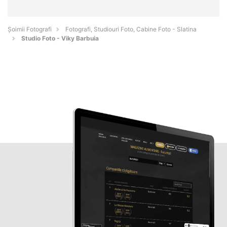
Șoimii Fotografi
Fotografi, Studiouri Foto, Cabine Foto - Slatina
Studio Foto - Viky Barbuia