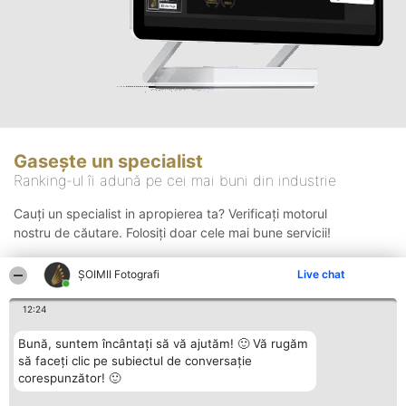
Gasește un specialist
Ranking-ul îi adună pe cei mai buni din industrie
Cauți un specialist in apropierea ta? Verificați motorul
nostru de căutare. Folosiți doar cele mai bune servicii!
ȘOIMII Fotografi
Live chat
Căutare
12:24
Bună, suntem încântați să vă ajutăm! 🙂 Vă rugăm
să faceți clic pe subiectul de conversație
corespunzător! 🙂