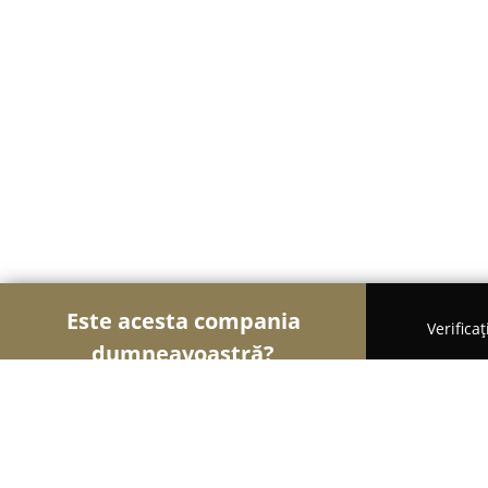
Este acesta compania
Verifica
dumneavoastră?
Șoimii Fotografi
Fotografi, Studiouri Foto, Cabine