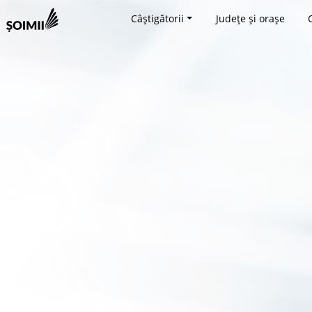
Câștigătorii
Județe și orașe