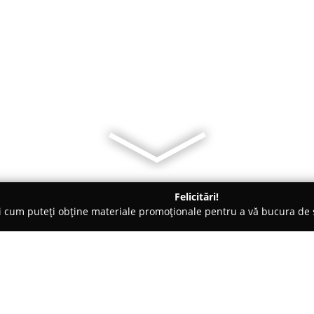
Felicitări!
ți cum puteți obține materiale promoționale pentru a vă bucura d
 Foto - Botoşani
Photo Design