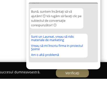
03:15
Bună, suntem încântați să vă
ajutăm! 🙂 Vă rugăm să faceți clic pe
subiectul de conversație
corespunzător! 🙂
Sunt un Laureat, vreau să ridic
materiale de marketing
Vreau să-mi înscriu firma in proiectul
Șoimii
Am o altă problemă
e succesul dumneavoastră.
Verificați