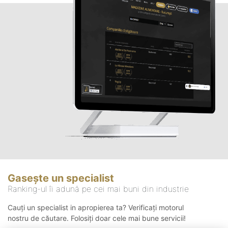
Gasește un specialist
Ranking-ul îi adună pe cei mai buni din industrie
Cauți un specialist in apropierea ta? Verificați motorul
nostru de căutare. Folosiți doar cele mai bune servicii!