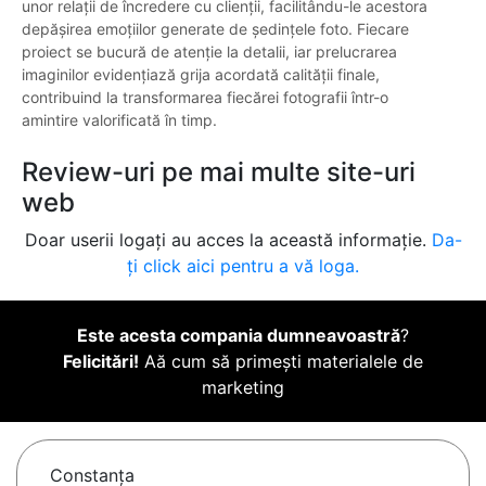
unor relații de încredere cu clienții, facilitându-le acestora
depășirea emoțiilor generate de ședințele foto. Fiecare
proiect se bucură de atenție la detalii, iar prelucrarea
imaginilor evidențiază grija acordată calității finale,
contribuind la transformarea fiecărei fotografii într-o
amintire valorificată în timp.
Review-uri pe mai multe site-uri
web
Doar userii logați au acces la această informație.
Da-
ți click aici pentru a vă loga.
Este acesta compania dumneavoastră
?
Felicitări!
Aă cum să primești materialele de
marketing
Constanţa