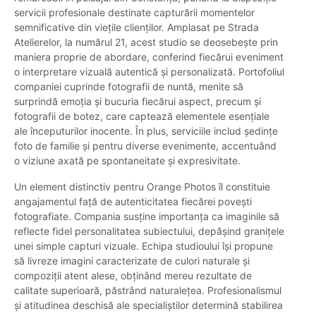
servicii profesionale destinate capturării momentelor
semnificative din viețile clienților. Amplasat pe Strada
Atelierelor, la numărul 21, acest studio se deosebește prin
maniera proprie de abordare, conferind fiecărui eveniment
o interpretare vizuală autentică și personalizată. Portofoliul
companiei cuprinde fotografii de nuntă, menite să
surprindă emoția și bucuria fiecărui aspect, precum și
fotografii de botez, care captează elementele esențiale
ale începuturilor inocente. În plus, serviciile includ ședințe
foto de familie și pentru diverse evenimente, accentuând
o viziune axată pe spontaneitate și expresivitate.
Un element distinctiv pentru Orange Photos îl constituie
angajamentul față de autenticitatea fiecărei povești
fotografiate. Compania susține importanța ca imaginile să
reflecte fidel personalitatea subiectului, depășind granițele
unei simple capturi vizuale. Echipa studioului își propune
să livreze imagini caracterizate de culori naturale și
compoziții atent alese, obținând mereu rezultate de
calitate superioară, păstrând naturalețea. Profesionalismul
și atitudinea deschisă ale specialiștilor determină stabilirea