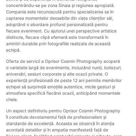
concentrându-se pe zona Sinaia și regiunea apropiată.
Compania este recunoscută pentru specializarea sa în
captarea momentelor deosebite din viața clienților săi,
adoptând o abordare profund personalizată pentru
fiecare eveniment. Cu ajutorul unei perspective artistice
distincte, fiecare clipă efemeră este transformată în
amintiri durabile prin fotografiile realizate de această
echipă.
Oferta de servicii a Oprisor Cosmin Photography acoperă
o varietate largă de evenimente, incluzând nunți, botezuri,
aniversări, sesiuni corporate și alte ocazii private. O
experiență profesională de peste 12 ani permite membrilor
echipei să surprindă emoțiile autentice, micile gesturi și
atmosfera specifică fiecărei ocazii, anticipând momentele
cheie.
Un aspect definitoriu pentru Oprisor Cosmin Photography
îl constituie devotamentul față de profesionalism și
standarde de excelență. Aceasta se observă în atenția
acordată detaliilor și în empatia manifestată față de