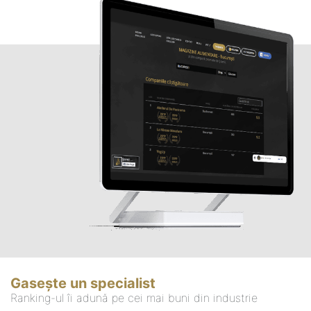
Gasește un specialist
Ranking-ul îi adună pe cei mai buni din industrie