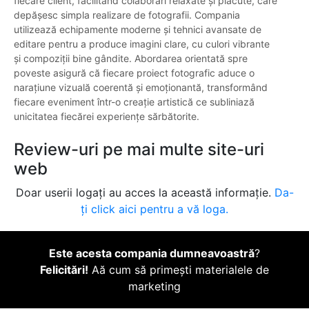
fiecare client, facilitând colaborări relaxate și plăcute, care
depășesc simpla realizare de fotografii. Compania
utilizează echipamente moderne și tehnici avansate de
editare pentru a produce imagini clare, cu culori vibrante
și compoziții bine gândite. Abordarea orientată spre
poveste asigură că fiecare proiect fotografic aduce o
narațiune vizuală coerentă și emoționantă, transformând
fiecare eveniment într-o creație artistică ce subliniază
unicitatea fiecărei experiențe sărbătorite.
Review-uri pe mai multe site-uri
web
Doar userii logați au acces la această informație.
Da-
ți click aici pentru a vă loga.
Este acesta compania dumneavoastră
?
Felicitări!
Aă cum să primești materialele de
marketing