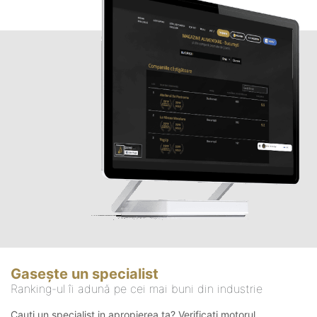
Gasește un specialist
Ranking-ul îi adună pe cei mai buni din industrie
Cauți un specialist in apropierea ta? Verificați motorul