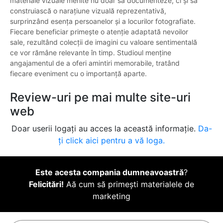
materiale vizuale menite nu doar să documenteze, ci și să
construiască o narațiune vizuală reprezentativă,
surprinzând esența persoanelor și a locurilor fotografiate.
Fiecare beneficiar primește o atenție adaptată nevoilor
sale, rezultând colecții de imagini cu valoare sentimentală
ce vor rămâne relevante în timp. Studioul menține
angajamentul de a oferi amintiri memorabile, tratând
fiecare eveniment cu o importanță aparte.
Review-uri pe mai multe site-uri
web
Doar userii logați au acces la această informație.
Da-
ți click aici pentru a vă loga.
Este acesta compania dumneavoastră
?
Felicitări!
Aă cum să primești materialele de
marketing