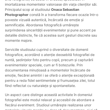
imortalizarea momentelor valoroase din viața clienților săi.
Principalul scop al studioului
Onaca Sebastian
Photographer
constă în a transforma fiecare ocazie într-o
poveste vizuală autentică, încărcată de emoție și
semnificație. Abordarea fotografică urmărește
surprinderea sincerității evenimentelor și pune accent pe
detaliile distincte, fie că acestea sunt gesturi discrete sau
momente majore.
Serviciile studioului cuprind o diversitate de domenii
fotografice, acordând o atenție deosebită fotografiei de
nuntă, ședințelor foto pentru copii, precum și capturării
evenimentelor speciale, cum ar fi botezurile. Prin
documentarea minuțioasă a momentelor încărcate de
emoție, fiecărei amintiri i se oferă o atenție excepțională
pentru a reda fidel sentimentele și frumusețea zilei, totul
fiind reflectat cu naturalețe și spontaneitate.
Un aspect care distinge această activitate în domeniul
fotografiei este modul relaxat și accesibil de abordare a
fiecărui eveniment. Studioul urmărește realizarea unor