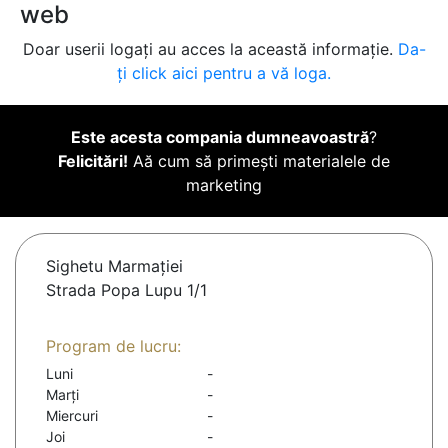
web
Doar userii logați au acces la această informație.
Da-
ți click aici pentru a vă loga.
Este acesta compania dumneavoastră
?
Felicitări!
Aă cum să primești materialele de
marketing
Sighetu Marmaţiei
Strada Popa Lupu 1/1
Program de lucru:
Luni
-
Marți
-
Miercuri
-
Joi
-