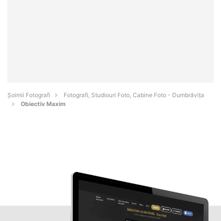
Șoimii Fotografi
Fotografi, Studiouri Foto, Cabine Foto - Dumbrăviţa
Obiectiv Maxim