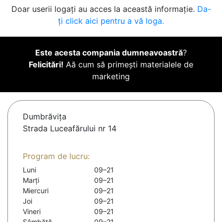
Doar userii logați au acces la această informație.
Da-
ți click aici pentru a vă loga.
Este acesta compania dumneavoastră
?
Felicitări!
Aă cum să primești materialele de
marketing
Dumbrăviţa
Strada Luceafărului nr 14
Program de lucru:
Luni
09–21
Marți
09–21
Miercuri
09–21
Joi
09–21
Vineri
09–21
Sâmbătă
09–21