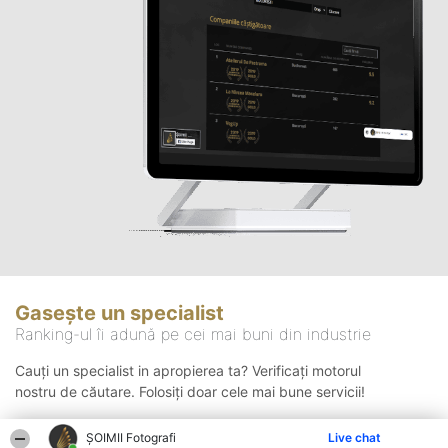
Gasește un specialist
Ranking-ul îi adună pe cei mai buni din industrie
Cauți un specialist in apropierea ta? Verificați motorul
nostru de căutare. Folosiți doar cele mai bune servicii!
ȘOIMII Fotografi
Live chat