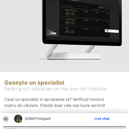
Gasește un specialist
Ranking-ul îi adună pe cei mai buni din industrie
Cauți un specialist in apropierea ta? Verificați motorul
nostru de căutare. Folosiți doar cele mai bune servicii!
ȘOIMII Fotografi
Live chat
Căutare