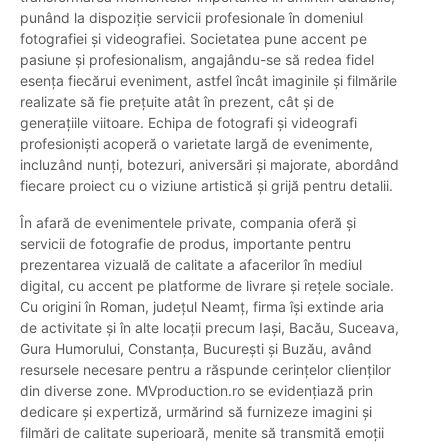
punând la dispoziție servicii profesionale în domeniul
fotografiei și videografiei. Societatea pune accent pe
pasiune și profesionalism, angajându-se să redea fidel
esența fiecărui eveniment, astfel încât imaginile și filmările
realizate să fie prețuite atât în prezent, cât și de
generațiile viitoare. Echipa de fotografi și videografi
profesioniști acoperă o varietate largă de evenimente,
incluzând nunți, botezuri, aniversări și majorate, abordând
fiecare proiect cu o viziune artistică și grijă pentru detalii.
În afară de evenimentele private, compania oferă și
servicii de fotografie de produs, importante pentru
prezentarea vizuală de calitate a afacerilor în mediul
digital, cu accent pe platforme de livrare și rețele sociale.
Cu origini în Roman, județul Neamț, firma își extinde aria
de activitate și în alte locații precum Iași, Bacău, Suceava,
Gura Humorului, Constanța, București și Buzău, având
resursele necesare pentru a răspunde cerințelor clienților
din diverse zone. MVproduction.ro se evidențiază prin
dedicare și expertiză, urmărind să furnizeze imagini și
filmări de calitate superioară, menite să transmită emoții