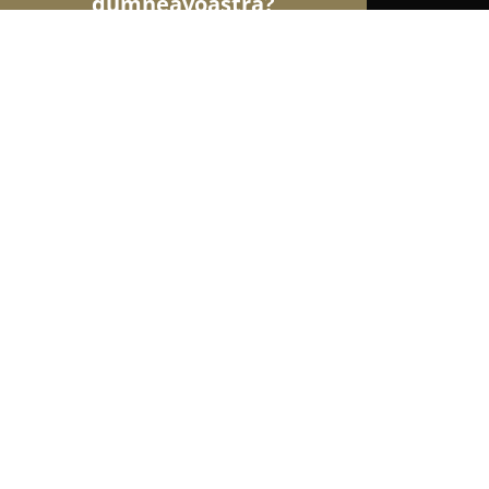
dumneavoastră?
Șoimii Fotografi
Fotografi, Studiouri Foto, Cabine 
Moment Photography
9.3
(32)
Ploieşti, Aleea Pajurei
Afișează numărul de telefon