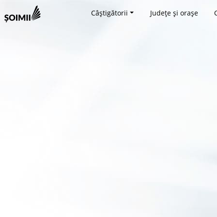
Câștigătorii
Județe și orașe