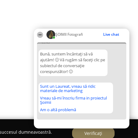
ȘOIMII Fotografi
Live chat
03:43
Bună, suntem încântați să vă
ajutăm! 🙂 Vă rugăm să faceți clic pe
subiectul de conversație
corespunzător! 🙂
Sunt un Laureat, vreau să ridic
materiale de marketing
Vreau să-mi înscriu firma in proiectul
Șoimii
Am o altă problemă
e succesul dumneavoastră.
Verificați