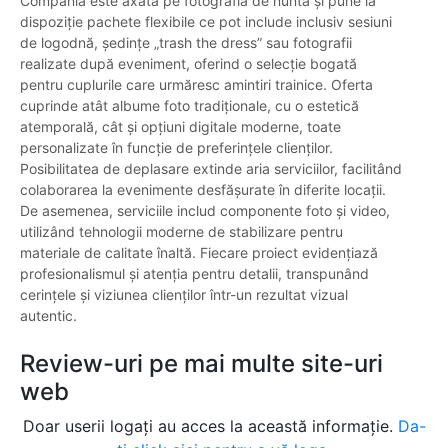
Compania este axată pe fotografia de nuntă și pune la
dispoziție pachete flexibile ce pot include inclusiv sesiuni
de logodnă, ședințe „trash the dress” sau fotografii
realizate după eveniment, oferind o selecție bogată
pentru cuplurile care urmăresc amintiri trainice. Oferta
cuprinde atât albume foto tradiționale, cu o estetică
atemporală, cât și opțiuni digitale moderne, toate
personalizate în funcție de preferințele clienților.
Posibilitatea de deplasare extinde aria serviciilor, facilitând
colaborarea la evenimente desfășurate în diferite locații.
De asemenea, serviciile includ componente foto și video,
utilizând tehnologii moderne de stabilizare pentru
materiale de calitate înaltă. Fiecare proiect evidențiază
profesionalismul și atenția pentru detalii, transpunând
cerințele și viziunea clienților într-un rezultat vizual
autentic.
Review-uri pe mai multe site-uri
web
Doar userii logați au acces la această informație.
Da-