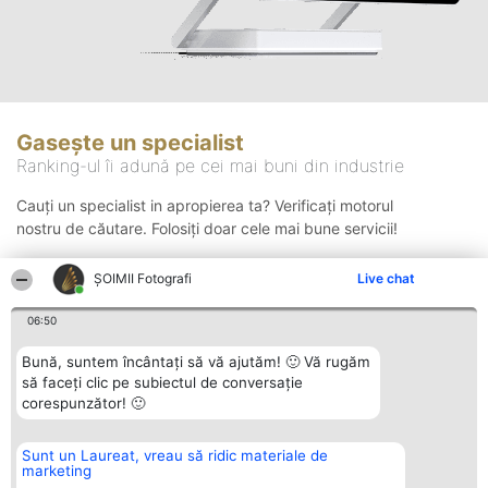
Gasește un specialist
Ranking-ul îi adună pe cei mai buni din industrie
Cauți un specialist in apropierea ta? Verificați motorul
nostru de căutare. Folosiți doar cele mai bune servicii!
ȘOIMII Fotografi
Live chat
Căutare
06:50
Bună, suntem încântați să vă ajutăm! 🙂 Vă rugăm
să faceți clic pe subiectul de conversație
corespunzător! 🙂
Sunt un Laureat, vreau să ridic materiale de
Organizator Ranking
Plebiscyt
Contact
marketing
BRIGHT SOLUTIONS BR SRL
Câștigătorii
Contact