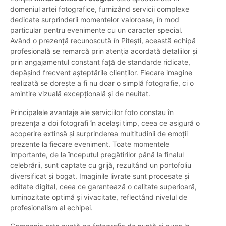
domeniul artei fotografice, furnizând servicii complexe
dedicate surprinderii momentelor valoroase, în mod
particular pentru evenimente cu un caracter special.
Având o prezență recunoscută în Pitești, această echipă
profesională se remarcă prin atenția acordată detaliilor și
prin angajamentul constant față de standarde ridicate,
depășind frecvent așteptările clienților. Fiecare imagine
realizată se dorește a fi nu doar o simplă fotografie, ci o
amintire vizuală excepțională și de neuitat.
Principalele avantaje ale serviciilor foto constau în
prezența a doi fotografi în același timp, ceea ce asigură o
acoperire extinsă și surprinderea multitudinii de emoții
prezente la fiecare eveniment. Toate momentele
importante, de la începutul pregătirilor până la finalul
celebrării, sunt captate cu grijă, rezultând un portofoliu
diversificat și bogat. Imaginile livrate sunt procesate și
editate digital, ceea ce garantează o calitate superioară,
luminozitate optimă și vivacitate, reflectând nivelul de
profesionalism al echipei.