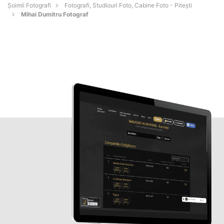
Șoimii Fotografi
Fotografi, Studiouri Foto, Cabine Foto - Piteşti
Mihai Dumitru Fotograf