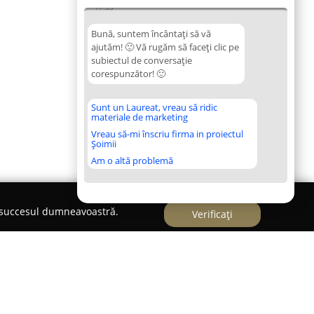
17:33
Bună, suntem încântați să vă
ajutăm! 🙂 Vă rugăm să faceți clic pe
subiectul de conversație
corespunzător! 🙂
Sunt un Laureat, vreau să ridic
materiale de marketing
Vreau să-mi înscriu firma in proiectul
Șoimii
Am o altă problemă
e succesul dumneavoastră.
Verificați