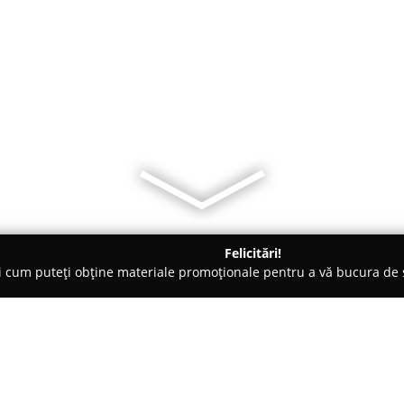
Felicitări!
ți cum puteți obține materiale promoționale pentru a vă bucura d
 Foto - Bucureşti
Media Film Pro