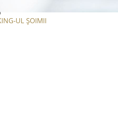
o
ING-UL ȘOIMII