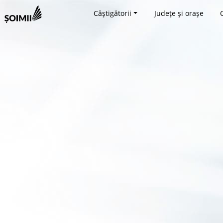
Câștigătorii
Județe și orașe