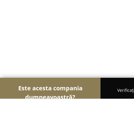
Este acesta compania
Verifica
dumneavoastră?
Șoimii Fotografi
Fotografi, Studiouri Foto, Cabine