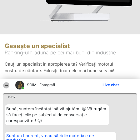
Gasește un specialist
Ranking-ul îi adună pe cei mai buni din industrie
Cauți un specialist in apropierea ta? Verificați motorul
nostru de căutare. Folosiți doar cele mai bune servicii!
ȘOIMII Fotografi
Live chat
Căutare
19:17
Bună, suntem încântați să vă ajutăm! 🙂 Vă rugăm
să faceți clic pe subiectul de conversație
corespunzător! 🙂
Sunt un Laureat, vreau să ridic materiale de
Organizator Ranking
Plebiscyt
Contact