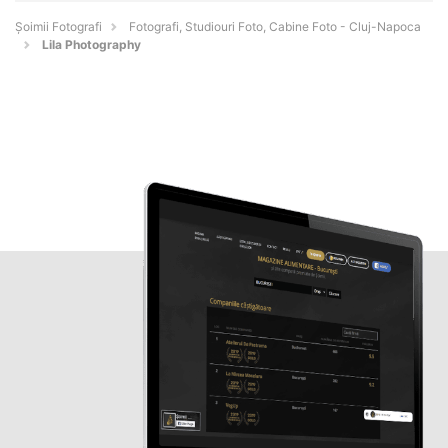
Șoimii Fotografi
Fotografi, Studiouri Foto, Cabine Foto - Cluj-Napoca
Lila Photography