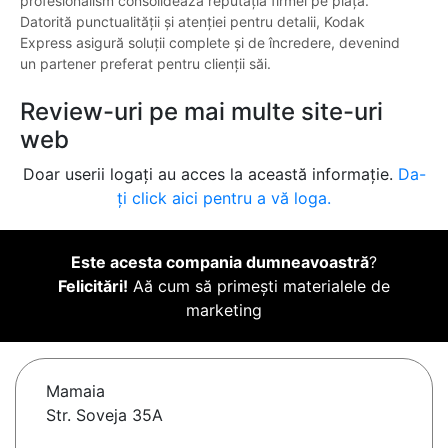
profesionalism consolidează reputația firmei pe piață.
Datorită punctualității și atenției pentru detalii, Kodak
Express asigură soluții complete și de încredere, devenind
un partener preferat pentru clienții săi.
Review-uri pe mai multe site-uri
web
Doar userii logați au acces la această informație.
Da-
ți click aici pentru a vă loga.
Este acesta compania dumneavoastră
?
Felicitări!
Aă cum să primești materialele de
marketing
Mamaia
Str. Soveja 35A