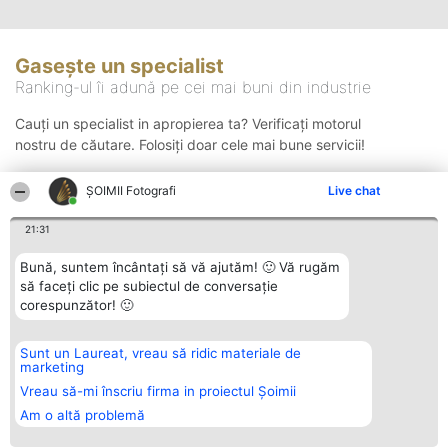
Gasește un specialist
Ranking-ul îi adună pe cei mai buni din industrie
Cauți un specialist in apropierea ta? Verificați motorul
nostru de căutare. Folosiți doar cele mai bune servicii!
ȘOIMII Fotografi
Live chat
Căutare
21:31
Bună, suntem încântați să vă ajutăm! 🙂 Vă rugăm
să faceți clic pe subiectul de conversație
corespunzător! 🙂
Sunt un Laureat, vreau să ridic materiale de
Organizator Ranking
Plebiscyt
Contact
marketing
BRIGHT SOLUTIONS BR SRL
Câștigătorii
Contact
Aleea Timisul De Sus 2 Bl. A30
Lista Tuturor
Vreau să-mi înscriu firma in proiectul Șoimii
Sc. A Et. 4 Ap. 13 Cod 061952
Laureaților
Am o altă problemă
București
Reguli
CUI 36737675
Statut
tel: +40 770 990 492
Politica de