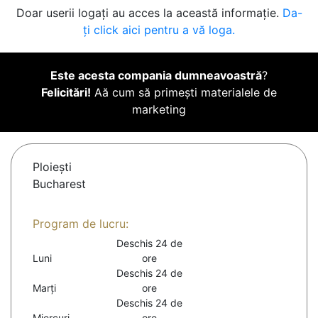
Doar userii logați au acces la această informație.
Da-
ți click aici pentru a vă loga.
Este acesta compania dumneavoastră
?
Felicitări!
Aă cum să primești materialele de
marketing
Ploieşti
Bucharest
Program de lucru:
Deschis 24 de
Luni
ore
Deschis 24 de
Marți
ore
Deschis 24 de
Miercuri
ore