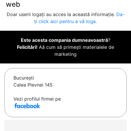
web
Doar userii logați au acces la această informație.
Da-
ți click aici pentru a vă loga.
Este acesta compania dumneavoastră
?
Felicitări!
Aă cum să primești materialele de
marketing
Bucureşti
Calea Plevnei 145
Vezi profilul firmei pe