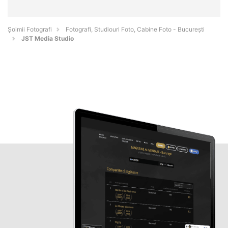
Șoimii Fotografi
Fotografi, Studiouri Foto, Cabine Foto - Bucureşti
JST Media Studio