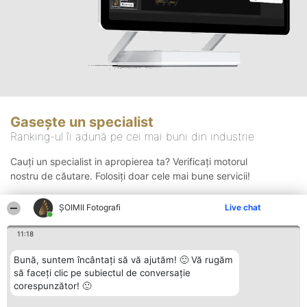
Gasește un specialist
Ranking-ul îi adună pe cei mai buni din industrie
Cauți un specialist in apropierea ta? Verificați motorul
nostru de căutare. Folosiți doar cele mai bune servicii!
ȘOIMII Fotografi
Live chat
Căutare
11:18
Bună, suntem încântați să vă ajutăm! 🙂 Vă rugăm
să faceți clic pe subiectul de conversație
corespunzător! 🙂