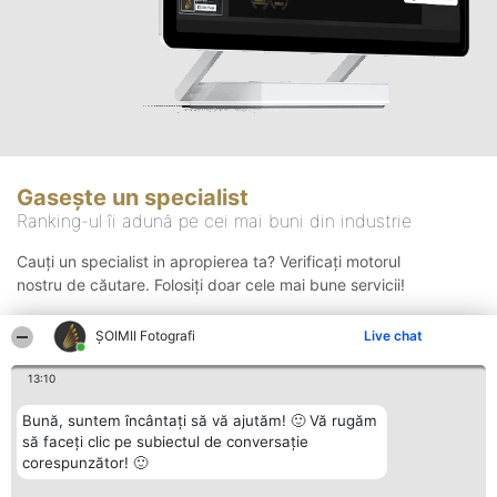
Gasește un specialist
Ranking-ul îi adună pe cei mai buni din industrie
Cauți un specialist in apropierea ta? Verificați motorul
nostru de căutare. Folosiți doar cele mai bune servicii!
ȘOIMII Fotografi
Live chat
Căutare
13:10
Bună, suntem încântați să vă ajutăm! 🙂 Vă rugăm
să faceți clic pe subiectul de conversație
corespunzător! 🙂