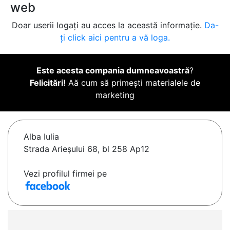
web
Doar userii logați au acces la această informație.
Da-
ți click aici pentru a vă loga.
Este acesta compania dumneavoastră
?
Felicitări!
Aă cum să primești materialele de
marketing
Alba Iulia
Strada Arieșului 68, bl 258 Ap12
Vezi profilul firmei pe