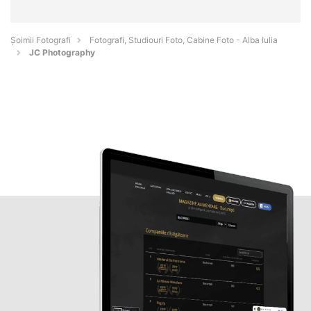
Șoimii Fotografi
Fotografi, Studiouri Foto, Cabine Foto - Alba Iulia
JC Photography