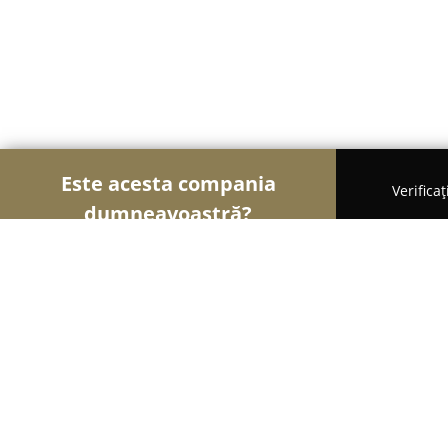
Este acesta compania
Verifica
dumneavoastră?
Șoimii Fotografi
Fotografi, Studiouri Foto, Cabine
Foto Video Axente