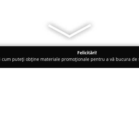
Felicitări!
ți cum puteți obține materiale promoționale pentru a vă bucura d
 Foto - Codlea
Foto Video Axente
Despre companie:
Foto Video Axente
reprezintă u
videografie, orientat spre sur
Compania oferă profesionalism