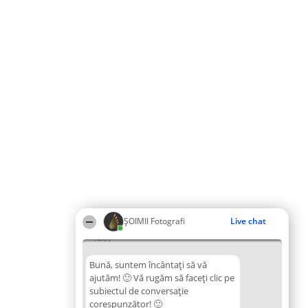
ȘOIMII Fotografi
Live chat
14:05
Bună, suntem încântați să vă
ajutăm! 🙂 Vă rugăm să faceți clic pe
subiectul de conversație
corespunzător! 🙂