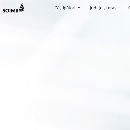
Câștigătorii
Județe și orașe