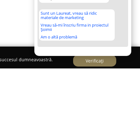
Sunt un Laureat, vreau să ridic
materiale de marketing
Vreau să-mi înscriu firma in proiectul
Șoimii
Am o altă problemă
e succesul dumneavoastră.
Verificați
n furnizor specializat de servicii de fotografie și
prinderea celor mai importante momente din viață.
 în documentarea vizuală a unor ocazii precum