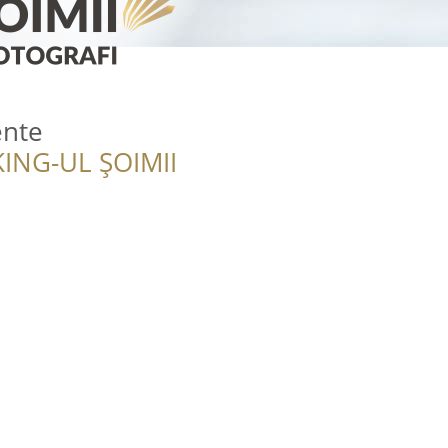
ente
ING-UL ȘOIMII