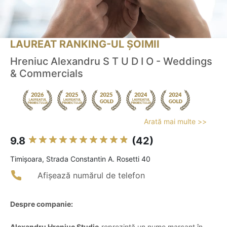
LAUREAT RANKING-UL ȘOIMII
Hreniuc Alexandru S T U D I O - Weddings
& Commercials
Arată mai multe >>
9.8
(42)
Timişoara, Strada Constantin A. Rosetti 40
Afișează numărul de telefon
Despre companie:
Alexandru Hreniuc Studio
reprezintă un nume marcant în