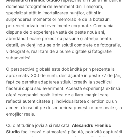
domeniul fotografiei de eveniment din Timișoara,
specializat atât în imortalizarea nunților, cât și în
surprinderea momentelor memorabile de la botezuri,
petreceri private ori evenimente corporate. Compania
dispune de o experiență vastă de peste nouă ani,
abordând fiecare proiect cu pasiune și atenție pentru
detalii, evidențiindu-se prin soluții complete de fotografie,
videografie, realizare de albume digitale și fotografie
subacvatică.
O perspectivă globală este dobândită prin prezența la
aproximativ 300 de nunți, desfășurate în peste 77 de țări,
fapt ce permite adaptarea stilului creativ la specificul
fiecărui cuplu sau eveniment. Această experiență extinsă
oferă companiei posibilitatea de a livra imagini care
reflectă autenticitatea și individualitatea clienților, cu un
accent deosebit pe descoperirea poveștilor personale și a
emoțiilor reale.
Cu o atitudine jovială și relaxată,
Alexandru Hreniuc
Studio
facilitează o atmosferă plăcută, potrivită capturării