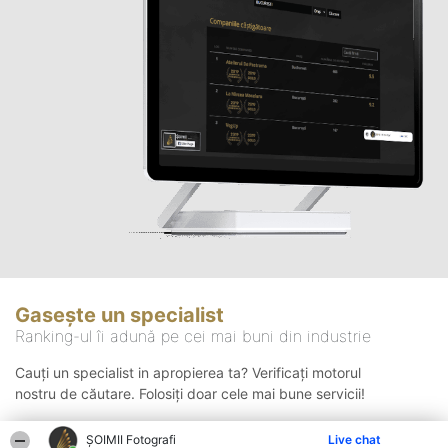
Gasește un specialist
Ranking-ul îi adună pe cei mai buni din industrie
Cauți un specialist in apropierea ta? Verificați motorul
nostru de căutare. Folosiți doar cele mai bune servicii!
ȘOIMII Fotografi
Live chat