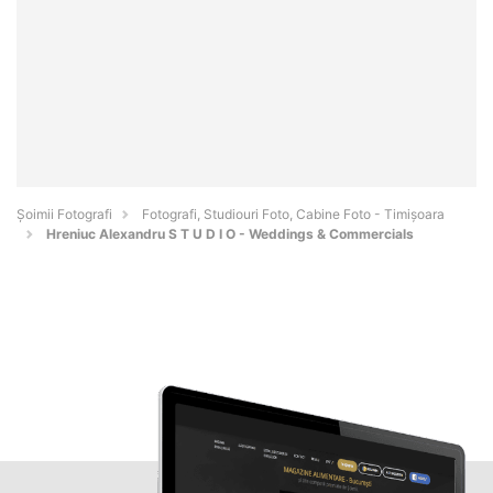
Șoimii Fotografi
Fotografi, Studiouri Foto, Cabine Foto - Timişoara
Hreniuc Alexandru S T U D I O - Weddings & Commercials