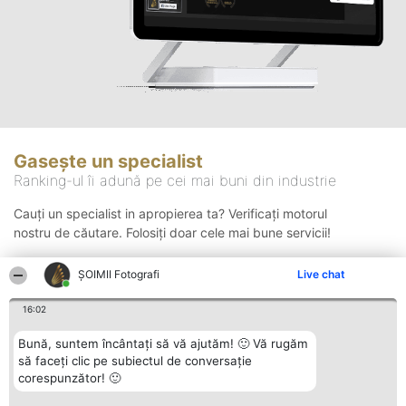
Gasește un specialist
Ranking-ul îi adună pe cei mai buni din industrie
Cauți un specialist in apropierea ta? Verificați motorul
nostru de căutare. Folosiți doar cele mai bune servicii!
ȘOIMII Fotografi
Live chat
Căutare
16:02
Bună, suntem încântați să vă ajutăm! 🙂 Vă rugăm
să faceți clic pe subiectul de conversație
corespunzător! 🙂