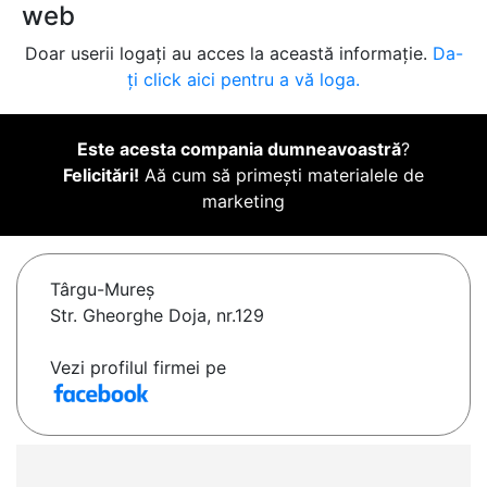
web
Doar userii logați au acces la această informație.
Da-
ți click aici pentru a vă loga.
Este acesta compania dumneavoastră
?
Felicitări!
Aă cum să primești materialele de
marketing
Târgu-Mureş
Str. Gheorghe Doja, nr.129
Vezi profilul firmei pe