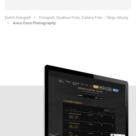
Șoimii Fotografi
Fotografi, Studiouri Foto, Cabine Foto - Târgu-Mureş
Anca Coco Photography