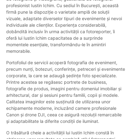
profesionist Iustin Ichim. Cu sediul în București, această
firmă pune la dispoziție o varietate amplă de soluții
vizuale, adaptate diverselor tipuri de evenimente și nevoi
individuale ale clienților. Experiența considerabilă,
dobândită inclusiv în urma activității ca fotoreporter, îi
oferă lui Iustin Ichim capacitatea de a surprinde
momentele esențiale, transformându-le în amintiri
memorabile.
Portofoliul de servicii acoperă fotografia de eveniment,
precum nunți, botezuri, conferințe, petreceri și evenimente
corporate, la care se adaugă ședințe foto specializate.
Printre acestea se regăsesc portrete de business,
fotografie de produs, imagini pentru domeniul imobiliar și
arhitectural, dar și sesiuni pentru familii, copii și modele.
Calitatea imaginilor este susținută de utilizarea unor
echipamente moderne, incluzând camere profesionale
Canon și drone DJI, ceea ce asigură rezoluții remarcabile
și adaptabilitate la diferite condiții de iluminat.
O trăsătură cheie a activității lui Iustin Ichim constă în