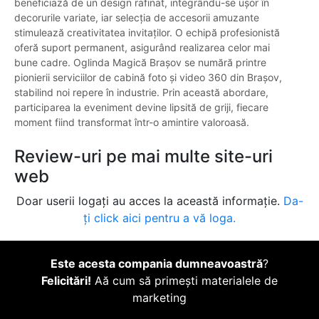
beneficiază de un design rafinat, integrându-se ușor în
decorurile variate, iar selecția de accesorii amuzante
stimulează creativitatea invitaților. O echipă profesionistă
oferă suport permanent, asigurând realizarea celor mai
bune cadre. Oglinda Magică Brașov se numără printre
pionierii serviciilor de cabină foto și video 360 din Brașov,
stabilind noi repere în industrie. Prin această abordare,
participarea la eveniment devine lipsită de griji, fiecare
moment fiind transformat într-o amintire valoroasă.
Review-uri pe mai multe site-uri
web
Doar userii logați au acces la această informație.
Da-
ți click aici pentru a vă loga.
Este acesta compania dumneavoastră
?
Felicitări!
Aă cum să primești materialele de
marketing