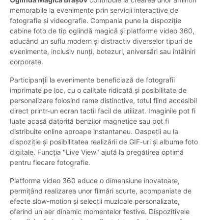
memorabile la evenimente prin servicii interactive de
fotografie și videografie. Compania pune la dispoziție
cabine foto de tip oglindă magică și platforme video 360,
aducând un suflu modern și distractiv diverselor tipuri de
evenimente, inclusiv nunți, botezuri, aniversări sau întâlniri
corporate.
Participanții la evenimente beneficiază de fotografii
imprimate pe loc, cu o calitate ridicată și posibilitate de
personalizare folosind rame distinctive, totul fiind accesibil
direct printr-un ecran tactil facil de utilizat. Imaginile pot fi
luate acasă datorită benzilor magnetice sau pot fi
distribuite online aproape instantaneu. Oaspeții au la
dispoziție și posibilitatea realizării de GIF-uri și albume foto
digitale. Funcția "Live View" ajută la pregătirea optimă
pentru fiecare fotografie.
Platforma video 360 aduce o dimensiune inovatoare,
permițând realizarea unor filmări scurte, acompaniate de
efecte slow-motion și selecții muzicale personalizate,
oferind un aer dinamic momentelor festive. Dispozitivele