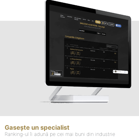
Gasește un specialist
Ranking-ul îi adună pe cei mai buni din industrie