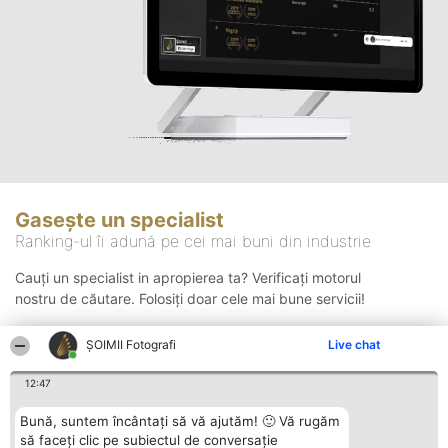
Gasește un specialist
Ranking-ul îi adună pe cei mai buni din industrie
Cauți un specialist in apropierea ta? Verificați motorul
nostru de căutare. Folosiți doar cele mai bune servicii!
ȘOIMII Fotografi
Live chat
Căutare
12:47
Bună, suntem încântați să vă ajutăm! 🙂 Vă rugăm
să faceți clic pe subiectul de conversație