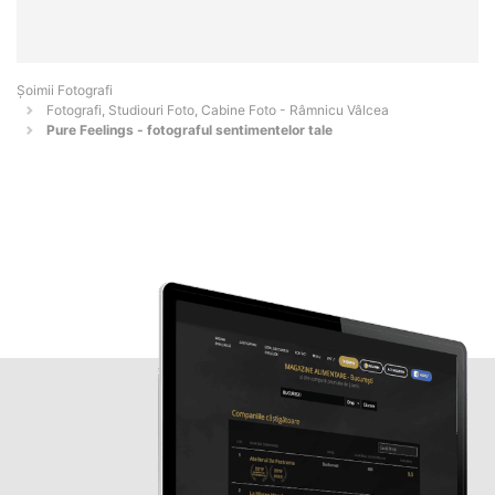
Șoimii Fotografi
Fotografi, Studiouri Foto, Cabine Foto - Râmnicu Vâlcea
Pure Feelings - fotograful sentimentelor tale