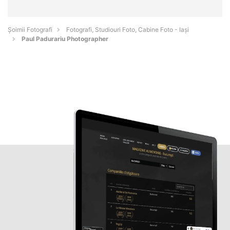
Șoimii Fotografi
Fotografi, Studiouri Foto, Cabine Foto - Iaşi
Paul Padurariu Photographer