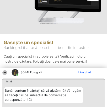
Gasește un specialist
Ranking-ul îi adună pe cei mai buni din industrie
Cauți un specialist in apropierea ta? Verificați motorul
nostru de căutare. Folosiți doar cele mai bune servicii!
ȘOIMII Fotografi
Live chat
Căutare
18:38
Bună, suntem încântați să vă ajutăm! 🙂 Vă rugăm
să faceți clic pe subiectul de conversație
corespunzător! 🙂