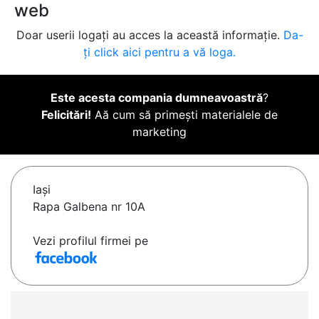
web
Doar userii logați au acces la această informație.
Da-
ți click aici pentru a vă loga.
Este acesta compania dumneavoastră
?
Felicitări!
Aă cum să primești materialele de
marketing
Iaşi
Rapa Galbena nr 10A
Vezi profilul firmei pe