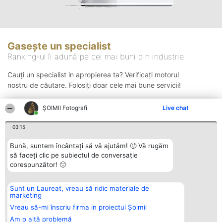
Gasește un specialist
Ranking-ul îi adună pe cei mai buni din industrie
Cauți un specialist in apropierea ta? Verificați motorul
nostru de căutare. Folosiți doar cele mai bune servicii!
ȘOIMII Fotografi
Live chat
Căutare
03:15
Bună, suntem încântați să vă ajutăm! 🙂 Vă rugăm
să faceți clic pe subiectul de conversație
corespunzător! 🙂
Sunt un Laureat, vreau să ridic materiale de
Organizator Ranking
Plebiscyt
Contact
marketing
BRIGHT SOLUTIONS BR SRL
Câștigătorii
Contact
Aleea Timisul De Sus 2 Bl. A30
Lista Tuturor
Vreau să-mi înscriu firma in proiectul Șoimii
Sc. A Et. 4 Ap. 13 Cod 061952
Laureaților
Am o altă problemă
București
Reguli