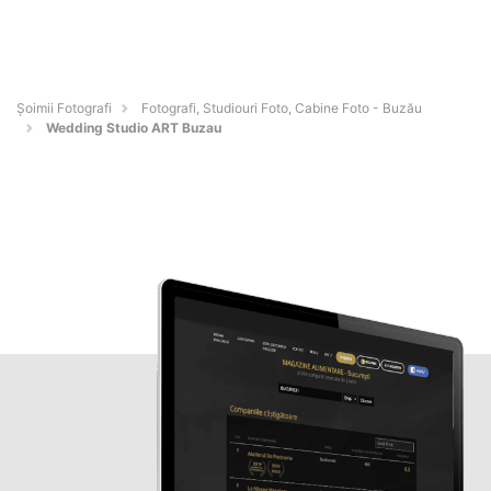
Șoimii Fotografi
Fotografi, Studiouri Foto, Cabine Foto - Buzău
Wedding Studio ART Buzau