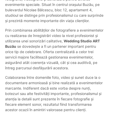
evenimente speciale. Situat în centrul orașului Buzău, pe
bulevardul Nicolae Bălcescu, bloc 12, apartament 4,
studioul se distinge prin profesionalismul cu care surprinde
și prezintă momente importante din viața clienților.
Prin combinarea abilităților de fotografiere a evenimentelor
cu realizarea de înregistrări video la nivel profesionist și
utilizarea unei sonorizări calitative,
Wedding Studio ART
Buzău
se dovedește a fi un partener important pentru
orice tip de celebrare. Oferta centralizată a celor trei
servicii majore facilitează gestionarea evenimentelor,
asigurând atât coerența vizuală, cât și cea auditivă, pe
întreg parcursul desfășurării acestora.
Colaborarea între domeniile foto, video și sunet duce la o
documentare armonioasă și bine realizată a evenimentelor
marcante. Indiferent dacă este vorba despre nunți,
botezuri sau alte festivități importante, profesionalismul și
atenția la detalii sunt prezente în fiecare fotografie și
fiecare element sonor, rezultatul fiind transformarea
acestor ocazii în amintiri valoroase pentru clienți.