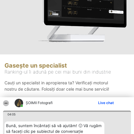
Gasește un specialist
Ranking-ul îi adună pe cei mai buni din industrie
Cauți un specialist in apropierea ta? Verificați motorul
nostru de căutare. Folosiți doar cele mai bune servicii!
ȘOIMII Fotografi
Live chat
Căutare
04:05
Bună, suntem încântați să vă ajutăm! 🙂 Vă rugăm
să faceți clic pe subiectul de conversație