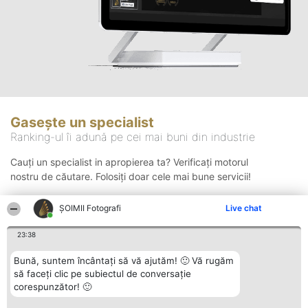
Gasește un specialist
Ranking-ul îi adună pe cei mai buni din industrie
Cauți un specialist in apropierea ta? Verificați motorul
nostru de căutare. Folosiți doar cele mai bune servicii!
ȘOIMII Fotografi
Live chat
Căutare
23:38
Bună, suntem încântați să vă ajutăm! 🙂 Vă rugăm
să faceți clic pe subiectul de conversație
corespunzător! 🙂