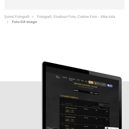
Șoimii Fotografi
Fotografi, Studiouri Foto, Cabine Foto - Alba Iulia
Foto DA image