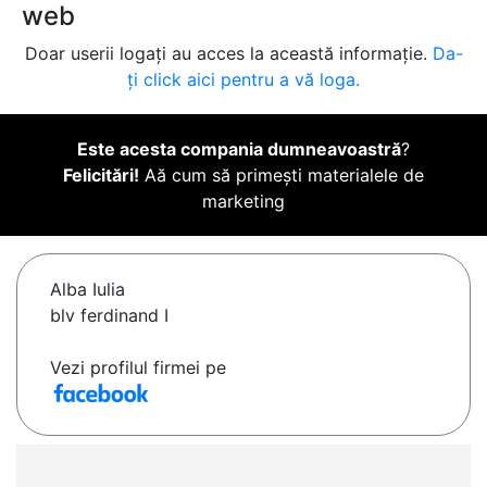
web
Doar userii logați au acces la această informație.
Da-
ți click aici pentru a vă loga.
Este acesta compania dumneavoastră
?
Felicitări!
Aă cum să primești materialele de
marketing
Alba Iulia
blv ferdinand I
Vezi profilul firmei pe