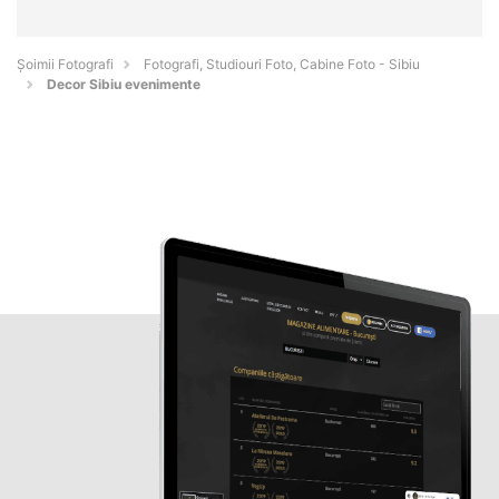
Șoimii Fotografi
Fotografi, Studiouri Foto, Cabine Foto - Sibiu
Decor Sibiu evenimente