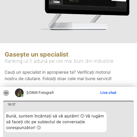
Gasește un specialist
Ranking-ul îi adună pe cei mai buni din industrie
Cauți un specialist in apropierea ta? Verificați motorul
nostru de căutare. Folosiți doar cele mai bune servicii!
ȘOIMII Fotografi
Live chat
Căutare
18:37
Bună, suntem încântați să vă ajutăm! 🙂 Vă rugăm
să faceți clic pe subiectul de conversație
corespunzător! 🙂